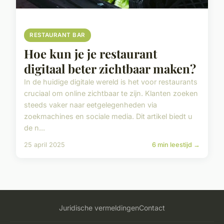
RESTAURANT BAR
Hoe kun je je restaurant
digitaal beter zichtbaar maken?
In de huidige digitale wereld is het voor restaurants
cruciaal om online zichtbaar te zijn. Klanten zoeken
steeds vaker naar eetgelegenheden via
zoekmachines en sociale media. Dit artikel biedt u
de n...
25 april 2025
6 min leestijd →
Juridische vermeldingen
Contact